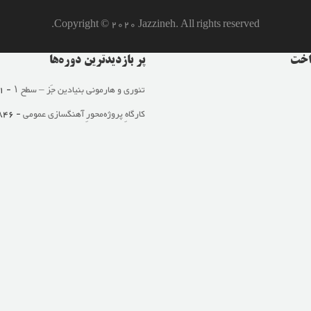
Copyright © 2020 Jazzineh. All rights reserved.
داخت
پر بازدید‌ترین دوره‌ها
تئوری و هارمونی بنیادین جَز – سطح ۱
- 2,851 views
کارگاهِ پروژه‌محورِ آهنگسازی عمومی
- 2,846 views