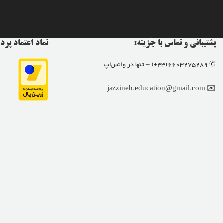
پشتیبانی و تماس با جَزینه:
نماد اعتماد پر
✆ 6603275289(43+) – تنها در واتس‌اپ
✉️ jazzineh.education@gmail.com