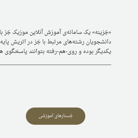
«جَزینه» یک سامانه‌ی آموزش آنلاین موزیک جَز ب
به
دانشجویان رشته‌های مرتبط با جَز در اتریش پایه‌
سامانه‌ی
یکدیگر بوده و روی‌-هم-رفته بتوانند پاسخگوی هم
آموزشی
جَزینه
خوش
آمدید
جُستارهای آموزشی