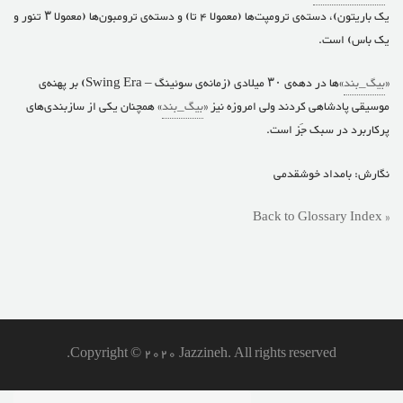
یک باریتون)، دسته‌ی ترومپت‌ها (معمولا ۴ تا) و دسته‌ی ترومبون‌ها (معمولا ۳ تنور و
یک باس) است.
«
بیگ_بند
»ها در دهه‌ی ۳۰ میلادی (زمانه‌ی سوئینگ – Swing Era) بر پهنه‌ی
موسیقی پادشاهی کردند ولی امروزه نیز «
بیگ_بند
» همچنان یکی از سازبندی‌های
پرکاربرد در سبک جَز است.
نگارش: بامداد خوشقدمی
« Back to Glossary Index
Copyright © 2020 Jazzineh. All rights reserved.
Search