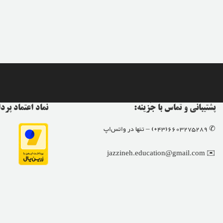
پشتیبانی و تماس با جَزینه:
نماد اعتماد پر
✆ 6603275289(43+) – تنها در واتس‌اپ
✉️ jazzineh.education@gmail.com