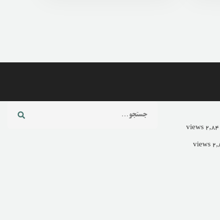
Search
for: